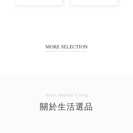
MORE SELECTION
About Healthy Living
關於生活選品