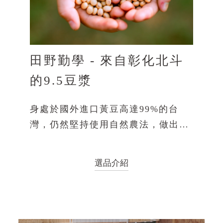
田野勤學 - 來自彰化北斗
的9.5豆漿
身處於國外進口黃豆高達99%的台
灣，仍然堅持使用自然農法，做出比
市售豆漿濃厚3倍
選品介紹